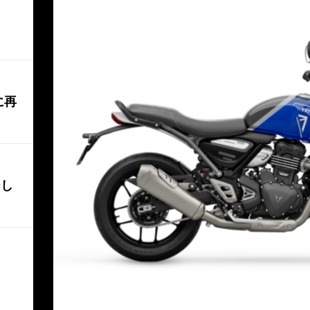
に再
ジし